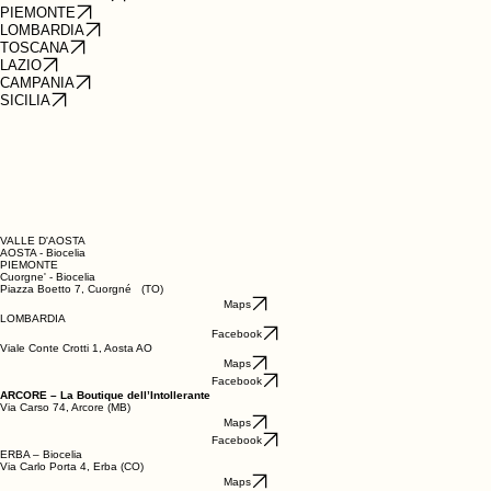
Cerca il tuo punto vendita Biocelia®
Trova il punto vendita più vicino a te: puoi selezionare la tua regione dall'indice in alto per una
ricerca immediata oppure scorrere l'elenco completo. Siamo qui per offrirti ogni giorno sicurezza e
qualità, rendendo la spesa semplice e serena per te e la tua famiglia.
VALLE D’AOSTA
PIEMONTE
LOMBARDIA
TOSCANA
LAZIO
CAMPANIA
SICILIA
VALLE D'AOSTA
AOSTA - Biocelia
PIEMONTE
Cuorgne' - Biocelia
Piazza Boetto 7, Cuorgné (TO)
Maps
LOMBARDIA
Facebook
Viale Conte Crotti 1, Aosta AO
Maps
Facebook
ARCORE – La Boutique dell’Intollerante
Via Carso 74, Arcore (MB)
Maps