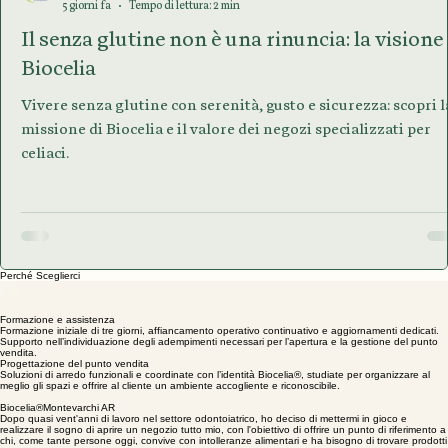
PATRIZIA SCARDINA
5 giorni fa
Tempo di lettura: 2 min
Il senza glutine non è una rinuncia: la visione
Biocelia
Vivere senza glutine con serenità, gusto e sicurezza: scopri l
missione di Biocelia e il valore dei negozi specializzati per
celiaci.
Perché Sceglierci
I vantaggi di scegliere Biocelia®
Entra in un settore specializzato con un modello commerciale strutturato, procedure semplificate,
un’identità di marca riconoscibile e un supporto costante in ogni fase del progetto.
Formazione e assistenza
Formazione iniziale di tre giorni, affiancamento operativo continuativo e aggiornamenti dedicati.
Supporto nell’individuazione degli adempimenti necessari per l’apertura e la gestione del punto
vendita.
Progettazione del punto vendita
Soluzioni di arredo funzionali e coordinate con l’identità Biocelia®, studiate per organizzare al
meglio gli spazi e offrire al cliente un ambiente accogliente e riconoscibile.