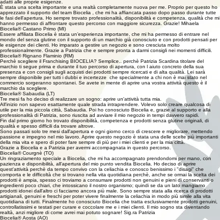
Le recensioni dei nostri punti vendita
Biocelia®Montevarchi AR
Dopo quasi vent'anni di lavoro nel settore odontoiatrico, ho deciso di mettermi in gioco e
realizzare il sogno di aprire un negozio tutto mio, con l'obiettivo di offrire un punto di riferimento a
chi, come tante persone oggi, convive con intolleranze alimentari e ha bisogno di trovare prodotti
adatti alle proprie esigenze.
È stata una scelta importante e una realtà completamente nuova per me. Proprio per questo ho
apprezzato il supporto del team Biocelia , che mi ha affiancata passo dopo passo durante tutte
le fasi dell'apertura. Ho sempre trovato professionalità, disponibilità e competenza, qualità che mi
hanno permesso di affrontare questo percorso con maggiore sicurezza. Grazie! Mihaela
Biocelia® Castano Primo (MI)
Essere affiliata Biocelia è stata un’esperienza importante, che mi ha permesso di entrare nel
mondo del senza glutine con il supporto di un marchio già conosciuto e con prodotti pensati per
le esigenze dei clienti. Ho imparato a gestire un negozio e sono cresciuta molto
professionalmente. Grazie a Patrizia che e sempre pronta a darmi consigli nei momenti difficili.
Biocelia® Rignano Flaminio (RM)
Perchè scegliere il Franchising BIOCELIA? Semplice.. perchè Patrizia Scardina titolare del
marchio ti segue prima e durante il tuo percorso di apertura, con l aiuto concreto della sua
presenza e con consigli sugli acquisti dei prodotti sempre ricercati e di alta qualità. Lei sarà
sempre disponibile per tutti i dubbi e incertezze che specialmente a chi non è mai stato nel
commercio sorgeranno spontanei. Se avete in mente di aprire una vostra attività questo è il
marchio da scegliere.
Biocelia® Sabaudia (LT)
Tre mesi fa ho deciso di realizzare un sogno: aprire un'attività tutta mia.
All'inizio non sapevo esattamente quale strada intraprendere. Volevo solo creare qualcosa di
utile per la mia piccola città, Sabaudia. Poi ho conosciuto Biocelia e, grazie al supporto e alla
professionalità di Patrizia, sono riuscita ad avviare il mio negozio in tempi davvero rapidi.
Fin dal primo giorno ho trovato disponibilità, competenza e prodotti senza glutine originali, di
qualità e spesso difficili da trovare altrove.
Sono passati solo tre mesi dall'apertura e ogni giorno cerco di crescere e migliorare, mettendo
passione e impegno nel mio lavoro. Aprire questo negozio è stata una delle scelte più importanti
della mia vita e spero di poter fare sempre di più per i miei clienti e per la mia città.
Grazie a Biocelia e a Patrizia per avermi accompagnata in questo percorso.
Biocelia® Courgnè (TO)
Un ringraziamento speciale a Biocelia, che mi ha accompagnato prendondomi per mano, con
pazienza e disponibilità, all'apertura del mio punto vendita Biocelia. Ho deciso di aprire
quest'attività perchè da tempo convivo con la celiachia e conosco benissimo i "disagi" che
comporta e le difficoltà che si trovano nella vita quotidiana perchè, anche se ormai la scelta dei
prodotti è ampia, spesso ci troviamo a consumare prodotti non genuini e pieni di conservanti o
ingredienti poco chiari, che intossicano il nostro organismo; quindi se da un lato mangiamo