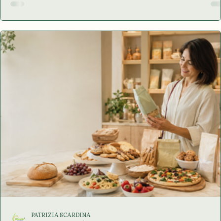
la cucina? Quali prodotti sono realmente sicuri? La celiachia
una patologia autoimmune scatenata dall’assunzione di
glutine in persone geneticamente predisposte. Secondo
l’Istituto Superiore di Sanità, l’unico trattamento attualme
disponibile è una dieta rigorosamente priva di glutine, da
seguir