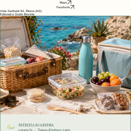
via Circumvallazione n. 118 ex 54/O, Avellino (AV)
Maps
Facebook
RIBERA – Biocelia
SICILIA
Maps
Facebook
Viale Garibaldi 94, Ribera (AG)
Editoriali e Guide Biocelia