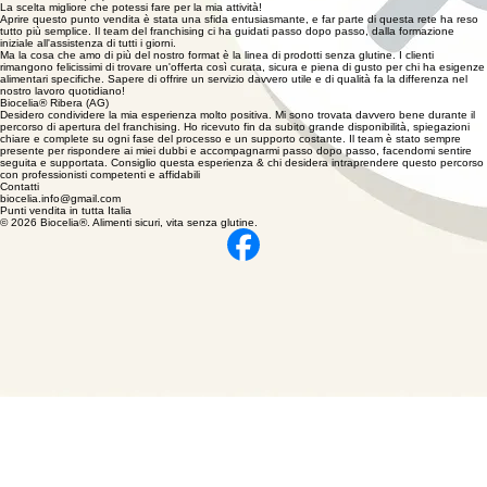
prodotti idonei dall'altro ci facciamo ancora più male. Sono sempre stata alla ricerca di prodotti
artigianali, genuini e freschi per poter vivere finalmente la celiachia in modo più simile alla vita
quotidiana di tutti. Finalmente ho conosciuto Biocelia che tratta esclusivamente prodotti genuini,
controllatissimi e testati per curare e coccolare me e i miei clienti. Il mio sogno sta diventando
realtà, anzi migliore di come avrei mai potuto sognare! Sig.ra Patrizia
Biocelia® Aosta (AO)
La scelta migliore che potessi fare per la mia attività!
​Aprire questo punto vendita è stata una sfida entusiasmante, e far parte di questa rete ha reso
tutto più semplice. Il team del franchising ci ha guidati passo dopo passo, dalla formazione
iniziale all'assistenza di tutti i giorni.
​Ma la cosa che amo di più del nostro format è la linea di prodotti senza glutine. I clienti
rimangono felicissimi di trovare un'offerta così curata, sicura e piena di gusto per chi ha esigenze
alimentari specifiche. Sapere di offrire un servizio davvero utile e di qualità fa la differenza nel
nostro lavoro quotidiano!
Biocelia® Ribera (AG)
Desidero condividere la mia esperienza molto positiva. Mi sono trovata davvero bene durante il
percorso di apertura del franchising. Ho ricevuto fin da subito grande disponibilità, spiegazioni
chiare e complete su ogni fase del processo e un supporto costante. Il team è stato sempre
presente per rispondere ai miei dubbi e accompagnarmi passo dopo passo, facendomi sentire
seguita e supportata. Consiglio questa esperienza & chi desidera intraprendere questo percorso
con professionisti competenti e affidabili
Contatti
biocelia.info@gmail.com
Punti vendita in tutta Italia
© 2026 Biocelia®. Alimenti sicuri, vita senza glutine.