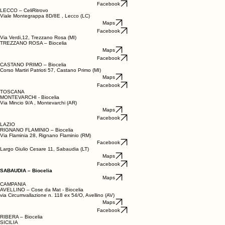
Facebook
ERBA – Biocelia
Via Carlo Porta 4, Erba (CO)
Maps
Facebook
LECCO – CeliRitrovo
Viale Montegrappa 8D/8E , Lecco (LC)
Maps
Facebook
Via Verdi,12, Trezzano Rosa (MI)
TREZZANO ROSA – Biocelia
Maps
Facebook
CASTANO PRIMO – Biocelia
Corso Martiri Patrioti 57, Castano Primo (MI)
Maps
Facebook
TOSCANA
MONTEVARCHI - Biocelia
Via Mincio 9/A , Montevarchi (AR)
Maps
Facebook
LAZIO
RIGNANO FLAMINIO – Biocelia
Via Flaminia 28, Rignano Flaminio (RM)
Facebook
Largo Giulio Cesare 11, Sabaudia (LT)
Maps
Facebook
SABAUDIA – Biocelia
Maps
CAMPANIA
AVELLINO – Cose da Mat - Biocelia